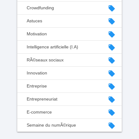
local_offer
Crowdfunding
local_offer
Astuces
local_offer
Motivation
local_offer
Intelligence artificielle (I.A)
local_offer
RÃ©seaux sociaux
local_offer
Innovation
local_offer
Entreprise
local_offer
Entrepreneuriat
local_offer
E-commerce
local_offer
Semaine du numÃ©rique