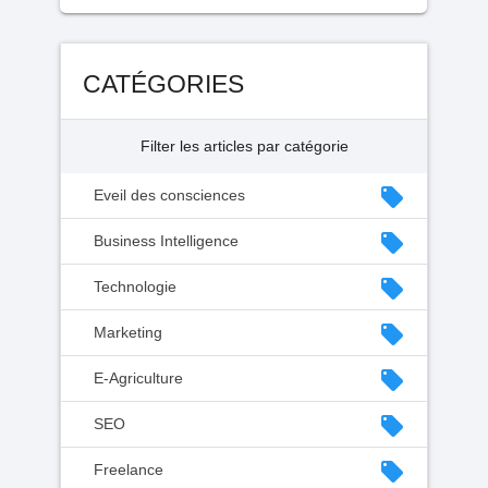
CATÉGORIES
Filter les articles par catégorie
local_offer
Eveil des consciences
local_offer
Business Intelligence
local_offer
Technologie
local_offer
Marketing
local_offer
E-Agriculture
local_offer
SEO
local_offer
Freelance