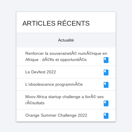
ARTICLES RÉCENTS
Actualité
Renforcer la souverainetÃ© numÃ©rique en
class
Afrique : dÃ©fis et opportunitÃ©s
class
Le Devfest 2022
class
L'obsolescence programmÃ©e
Moov Africa startup challenge a livrÃ© ses
class
rÃ©sultats
class
Orange Summer Challenge 2022