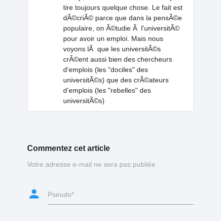
tire toujours quelque chose. Le fait est
dÃ©criÃ© parce que dans la pensÃ©e
populaire, on Ã©tudie Ã l'universitÃ©
pour avoir un emploi. Mais nous
voyons lÃ que les universitÃ©s
crÃ©ent aussi bien des chercheurs
d'emplois (les "dociles" des
universitÃ©s) que des crÃ©ateurs
d'emplois (les "rebelles" des
universitÃ©s)
Commentez cet article
Votre adresse e-mail ne sera pas publiée
person
Pseudo*