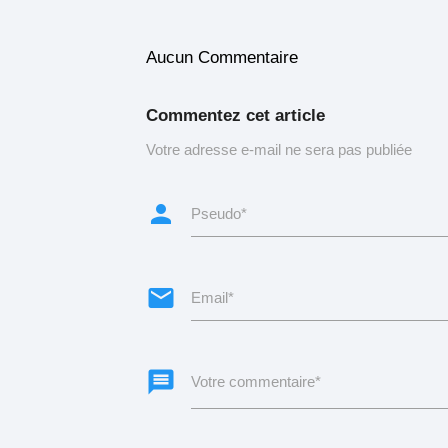
Aucun Commentaire
Commentez cet article
Votre adresse e-mail ne sera pas publiée
person
Pseudo*
email
Email*
message
Votre commentaire*