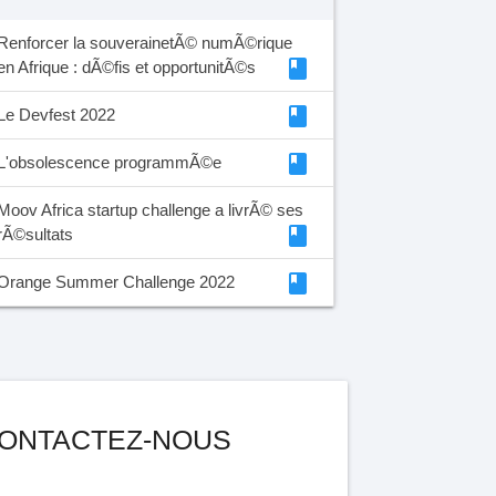
Renforcer la souverainetÃ© numÃ©rique
class
en Afrique : dÃ©fis et opportunitÃ©s
class
Le Devfest 2022
class
L'obsolescence programmÃ©e
Moov Africa startup challenge a livrÃ© ses
class
rÃ©sultats
class
Orange Summer Challenge 2022
ONTACTEZ-NOUS