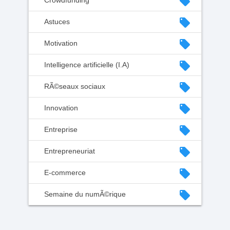
local_offer
Crowdfunding
local_offer
Astuces
local_offer
Motivation
local_offer
Intelligence artificielle (I.A)
local_offer
RÃ©seaux sociaux
local_offer
Innovation
local_offer
Entreprise
local_offer
Entrepreneuriat
local_offer
E-commerce
local_offer
Semaine du numÃ©rique