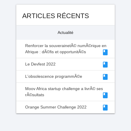
ARTICLES RÉCENTS
Actualité
Renforcer la souverainetÃ© numÃ©rique en
class
Afrique : dÃ©fis et opportunitÃ©s
class
Le Devfest 2022
class
L'obsolescence programmÃ©e
Moov Africa startup challenge a livrÃ© ses
class
rÃ©sultats
class
Orange Summer Challenge 2022