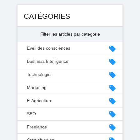
CATÉGORIES
Filter les articles par catégorie
local_offer
Eveil des consciences
local_offer
Business Intelligence
local_offer
Technologie
local_offer
Marketing
local_offer
E-Agriculture
local_offer
SEO
local_offer
Freelance